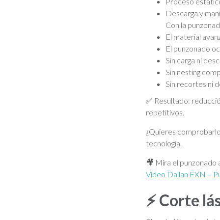
Proceso estátic
Descarga y mani
Con la punzonad
El material ava
El punzonado oc
Sin carga ni des
Sin nesting com
Sin recortes ni 
✅ Resultado: reducción
repetitivos.
¿Quieres comprobarlo?
tecnología.
🎥 Mira el punzonado
Vídeo Dallan EXN – P
⚡
Corte lá