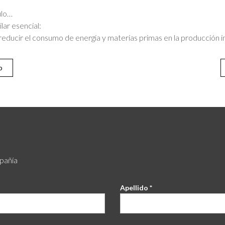
ulo…
ar esencial:
educir el consumo de energía y materias primas en la producción in
o
mpañía
Apellido *