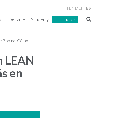
ES
IT
EN
DE
FR
os
Service
Academy
Contactos
de Bobina: Cómo
ón LEAN
s en