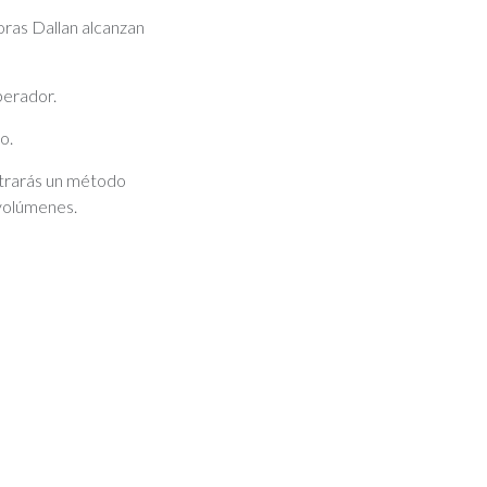
oras Dallan alcanzan
perador.
o.
trarás un método
 volúmenes.