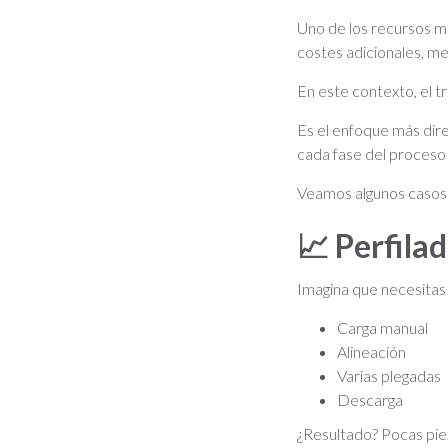
Uno de los recursos m
costes adicionales, m
En este contexto, el t
Es el enfoque más dire
cada fase del proceso
Veamos algunos casos 
📈
Perfila
Imagina que necesitas 
Carga manual
Alineación
Varias plegadas
Descarga
¿Resultado? Pocas pie