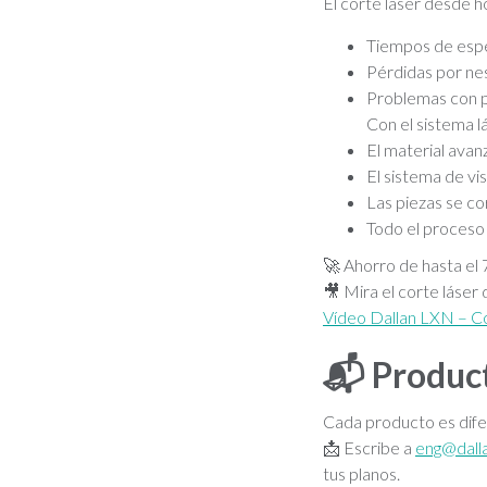
El corte láser desde ho
Tiempos de espe
Pérdidas por ne
Problemas con p
Con el sistema 
El material ava
El sistema de vi
Las piezas se co
Todo el proceso
🚀 Ahorro de hasta el 
🎥 Mira el corte láser
Vídeo Dallan LXN – Co
📬
Product
Cada producto es dife
📩 Escribe a
eng@dall
tus planos.