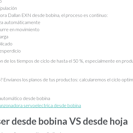
o
pulación
ora Dallan EXN desde bobina, el proceso es continuo:
nza automáticamente
urre en movimiento
carga
plicado
desperdicio
 de los tiempos de ciclo de hasta el 50 %, especialmente en produ
 Envíanos los planos de tus productos: calcularemos el ciclo opti
 automático desde bobina
unzonadora servoelectrica desde bobina
ser desde bobina VS desde hoja