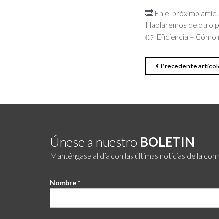
🔜 En el próximo artíc
Hablaremos de otro pil
👉 Eficiencia – Cómo r
Precedente articol
Únese a nuestro
BOLETIN
Manténgase al día con las últimas noticias de la co
Nombre *