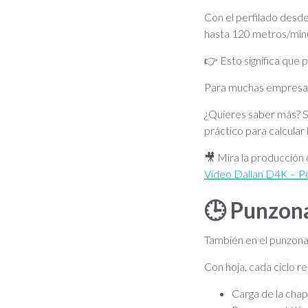
Con el perfilado desde
hasta 120 metros/min
👉 Esto significa que p
Para muchas empresas, 
¿Quieres saber más? So
práctico para calcular
🎥 Mira la producción
Vídeo Dallan D4K – Pe
🕒
Punzona
También en el punzonad
Con hoja, cada ciclo r
Carga de la cha