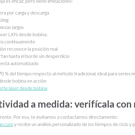
ja es eficaz, pero tiene limitaciones:
ra por carga y descarga
sting
iezas largas
láser LXN desde bobina:
nza continuamente
sión reconoce la posición real
rtan hasta el borde sin desperdicio
 está automatizado
70 % del tiempo respecto al método tradicional, ideal para series me
 desde bobina en acción
rte láser desde bobina
ividad a medida: verifícala con
rente. Por eso, te invitamos a contactarnos directamente:
an.com
y recibe un análisis personalizado de los tiempos de ciclo y