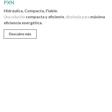
PXN
Hidráulica, Compacta, Fiable.
Una solución
compacta y eficiente
, diseñada para
máxima
eficiencia energética
.
Descubre más
¿Por qué elegir las
máquinas de punzonado
desde bobina de Dallan?