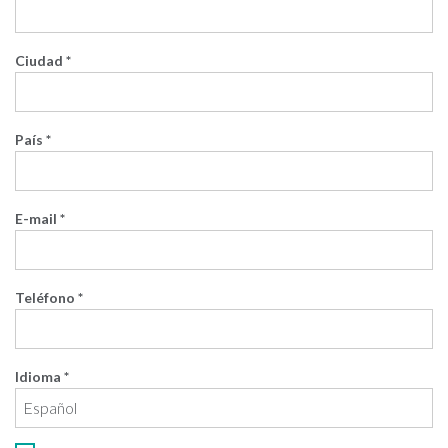
Ciudad *
País *
E-mail *
Teléfono *
Idioma *