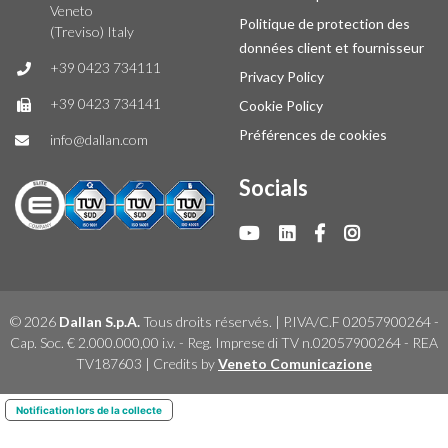
Veneto
Politique de protection des
(Treviso) Italy
données client et fournisseur
+39 0423 734111
Privacy Policy
+39 0423 734141
Cookie Policy
Préférences de cookies
info@dallan.com
Socials
© 2026
Dallan S.p.A.
Tous droits réservés. | P.IVA/C.F 02057900264 -
Cap. Soc. € 2.000.000,00 i.v. - Reg. Imprese di TV n.02057900264 - REA
TV187603 | Credits by
Veneto Comunicazione
Notification lors de la collecte