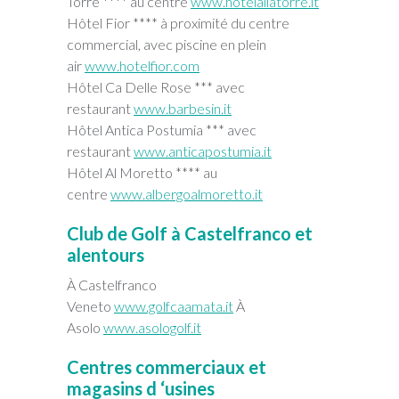
Torre **** au centre
www.hotelallatorre.it
Hôtel Fior **** à proximité du centre
commercial, avec piscine en plein
air
www.hotelfior.com
Hôtel Ca Delle Rose *** avec
restaurant
www.barbesin.it
Hôtel Antica Postumia *** avec
restaurant
www.anticapostumia.it
Hôtel Al Moretto **** au
centre
www.albergoalmoretto.it
Club de Golf
à
Castelfranco et
alentours
À Castelfranco
Veneto
www.golfcaamata.it
À
Asolo
www.asologolf.it
Centres commerciaux et
magasins d
‘
usines