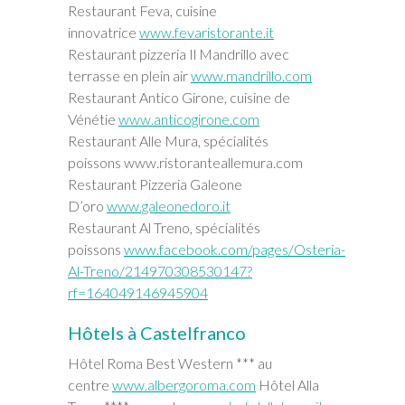
Restaurant Feva, cuisine
innovatrice
www.fevaristorante.it
Restaurant pizzeria Il Mandrillo avec
terrasse en plein air
www.mandrillo.com
Restaurant Antico Girone, cuisine de
Vénétie
www.anticogirone.com
Restaurant Alle Mura, spécialités
poissons www.ristoranteallemura.com
Restaurant Pizzeria Galeone
D’oro
www.galeonedoro.it
Restaurant Al Treno, spécialités
poissons
www.facebook.com/pages/Osteria-
Al-Treno/214970308530147?
rf=164049146945904
Hôtels à Castelfranco
Hôtel Roma Best Western *** au
centre
www.albergoroma.com
Hôtel Alla