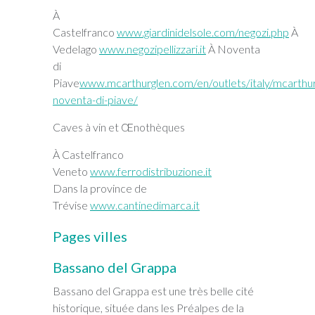
À
Castelfranco
www.giardinidelsole.com/negozi.php
À
Vedelago
www.negozipellizzari.it
À Noventa
di
Piave
www.mcarthurglen.com/en/outlets/italy/mcarthur
noventa-di-piave/
Caves à vin et Œnothèques
À Castelfranco
Veneto
www.ferrodistribuzione.it
Dans la province de
Trévise
www.cantinedimarca.it
Pages villes
Bassano del Grappa
Bassano del Grappa est une très belle cité
historique, située dans les Préalpes de la