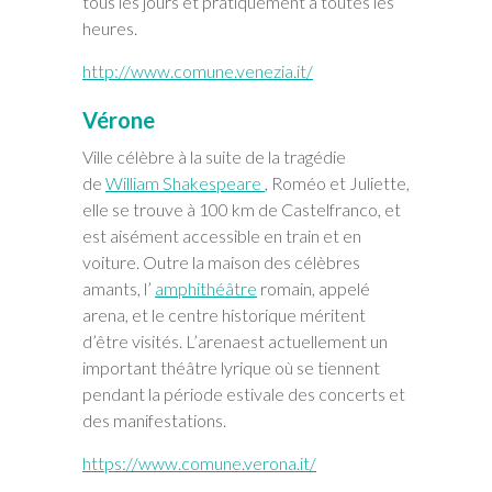
tous les jours et pratiquement à toutes les
heures.
http://www.comune.venezia.it/
V
é
rone
Ville célèbre à la suite de la tragédie
de
William Shakespeare
, Roméo et Juliette,
elle se trouve à 100 km de Castelfranco, et
est aisément accessible en train et en
voiture. Outre la maison des célèbres
amants, l’
amphithéâtre
romain, appelé
arena, et le centre historique méritent
d’être visités. L’arenaest actuellement un
important théâtre lyrique où se tiennent
pendant la période estivale des concerts et
des manifestations.
https://www.comune.verona.it/