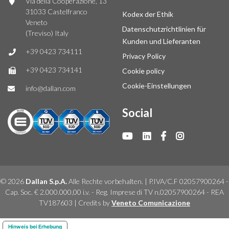
Via della Cooperazione, 13
31033 Castelfranco
Kodex der Ethik
Veneto
Datenschutzrichtlinien für
(Treviso) Italy
Kunden und Lieferanten
+39 0423 734111
Privacy Policy
+39 0423 734141
Cookie policy
Cookie-Einstellungen
info@dallan.com
Social
© 2026
Dallan S.p.A.
Alle Rechte vorbehalten. | P.IVA/C.F 02057900264 -
Cap. Soc. € 2.000.000,00 i.v. - Reg. Imprese di TV n.02057900264 - REA
TV187603 | Credits by
Veneto Comunicazione
Hinweis bei Erhebung