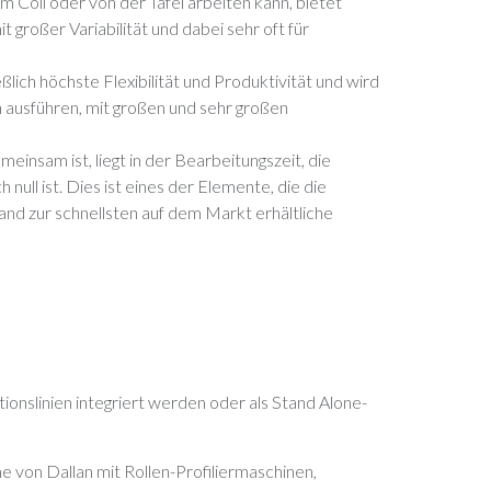
Coil oder von der Tafel arbeiten kann, bietet
t großer Variabilität und dabei sehr oft für
ich höchste Flexibilität und Produktivität und wird
 ausführen, mit großen und sehr großen
einsam ist, liegt in der Bearbeitungszeit, die
h null ist. Dies ist eines der Elemente, die die
nd zur schnellsten auf dem Markt erhältliche
onslinien integriert werden oder als Stand Alone-
 von Dallan mit Rollen-Profiliermaschinen,