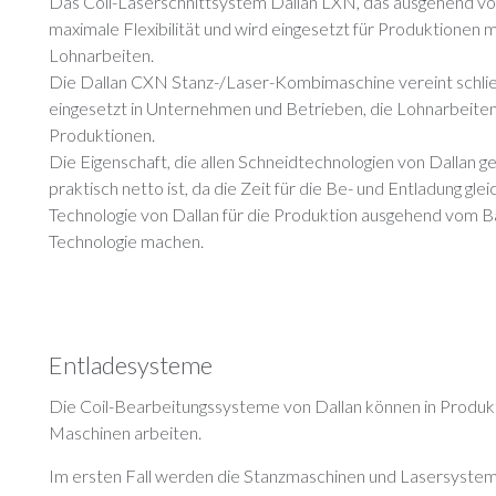
Das Coil-Laserschnittsystem Dallan LXN, das ausgehend vom 
maximale Flexibilität und wird eingesetzt für Produktionen mi
Lohnarbeiten.
Die Dallan CXN Stanz-/Laser-Kombimaschine vereint schließl
eingesetzt in Unternehmen und Betrieben, die Lohnarbeiten
Produktionen.
Die Eigenschaft, die allen Schneidtechnologien von Dallan gem
praktisch netto ist, da die Zeit für die Be- und Entladung gleic
Technologie von Dallan für die Produktion ausgehend vom Ba
Technologie machen.
Entladesysteme
Die Coil-Bearbeitungssysteme von Dallan können in Produkti
Maschinen arbeiten.
Im ersten Fall werden die Stanzmaschinen und Lasersysteme