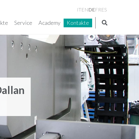
DE
IT
EN
FR
ES
kte
Service
Academy
Kontakte
allan