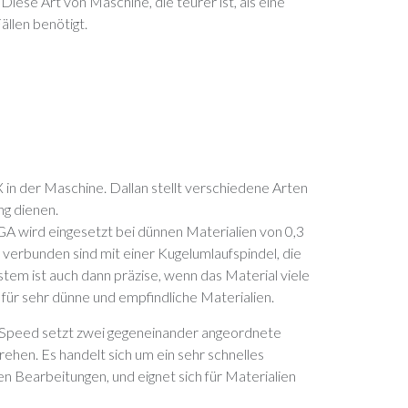
iese Art von Maschine, die teurer ist, als eine
ällen benötigt.
X in der Maschine. Dallan stellt verschiedene Arten
ng dienen.
 wird eingesetzt bei dünnen Materialien von 0,3
 verbunden sind mit einer Kugelumlaufspindel, die
em ist auch dann präzise, wenn das Material viele
für sehr dünne und empfindliche Materialien.
 Speed setzt zwei gegeneinander angeordnete
drehen. Es handelt sich um ein sehr schnelles
en Bearbeitungen, und eignet sich für Materialien