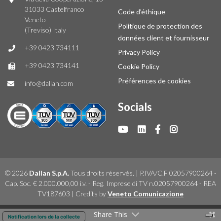
31033 Castelfranco
Code d’éthique
Veneto
Politique de protection des
(Treviso) Italy
données client et fournisseur
+39 0423 734111
Privacy Policy
+39 0423 734141
Cookie Policy
Préférences de cookies
info@dallan.com
Socials
© 2026
Dallan S.p.A.
Tous droits réservés. | P.IVA/C.F 02057900264 -
Cap. Soc. € 2.000.000,00 i.v. - Reg. Imprese di TV n.02057900264 - REA
TV187603 | Credits by
Veneto Comunicazione
Share This
Notification lors de la collecte