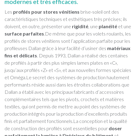
modernes et très efficaces.
Les
profilés pour stores vénitiens
brise-soleil ont des
caractéristiques techniques et esthétiques très précises; ils
doivent, en outre, présenter une
rigidité
, une
planéité
et une
surface parfaites
.De même que pour les volets roulants, les
profilés de stores vénitiens sont l’application parfaite pour les
profileuses Dallan grâce à leur facilité d’usiner des
matériaux
fins et délicats
. Depuis 1993, Dallan a réalisé des centaines
de profilés à partir des plus simples lames plates en «C»,
jusqu’aux profilés «Z» et «S», et aux nouvelles formes spéciales
et Oméga.Le secret des systèmes de production hautement
performants réside aussi dans les étroites collaborations que
Dallan a établi avec les principaux fabricants d’accessoires
complémentaires tels que les pivots, crochets et matières
textiles, qui ont permis de mettre au point des systèmes de
production intégrés pour la production d’excellents produits
finis et parfaitement fonctionnels.La conception et la qualité
de construction des profilés sont essentielles pour
doser
parfaitement la lumière à l’intérieur du bâtiment
et