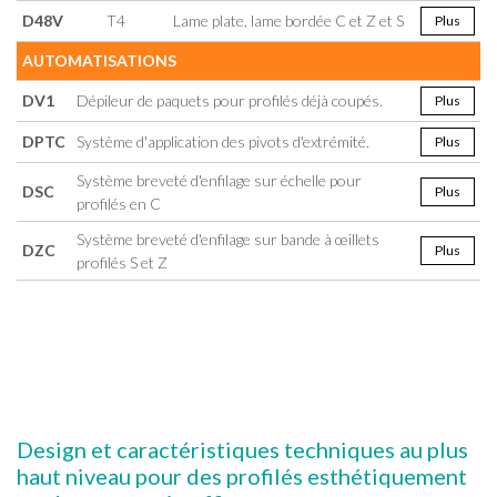
D48V
T4
Lame plate, lame bordée C et Z et S
Plus
AUTOMATISATIONS
DV1
Dépileur de paquets pour profilés déjà coupés.
Plus
DPTC
Système d'application des pivots d'extrémité.
Plus
Système breveté d'enfilage sur échelle pour
DSC
Plus
profilés en C
Système breveté d'enfilage sur bande à œillets
DZC
Plus
profilés S et Z
Design et caractéristiques techniques au plus
haut niveau pour des profilés esthétiquement