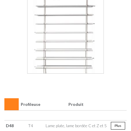
Profileuse
Produit
D48
T4
Lame plate, lame bordée C et Z et S
Plus