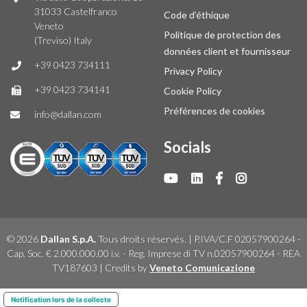
31033 Castelfranco
Code d’éthique
Veneto
Politique de protection des
(Treviso) Italy
données client et fournisseur
+39 0423 734111
Privacy Policy
+39 0423 734141
Cookie Policy
Préférences de cookies
info@dallan.com
Socials
© 2026
Dallan S.p.A.
Tous droits réservés. | P.IVA/C.F 02057900264 -
Cap. Soc. € 2.000.000,00 i.v. - Reg. Imprese di TV n.02057900264 - REA
TV187603 | Credits by
Veneto Comunicazione
Notification lors de la collecte