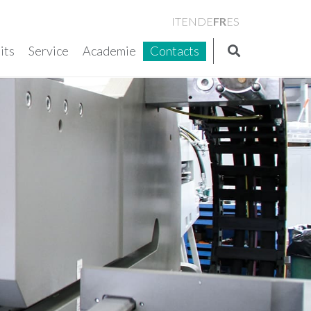
FR
IT
EN
DE
ES
its
Service
Academie
Contacts