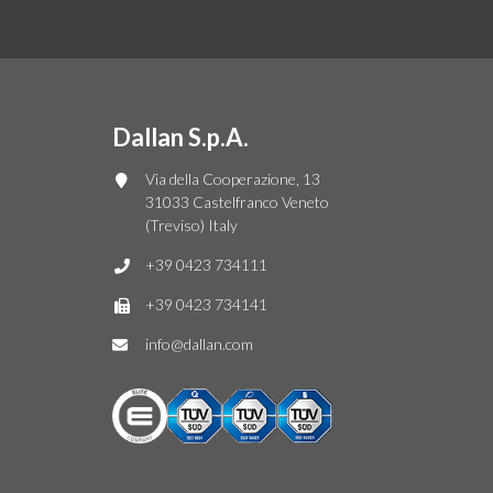
Dallan S.p.A.
Via della Cooperazione, 13
31033 Castelfranco Veneto
(Treviso) Italy
+39 0423 734111
+39 0423 734141
info@dallan.com