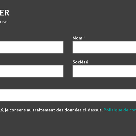
ER
rise
Nom *
Société
 je consens au traitement des données ci-dessus.
Politique de con