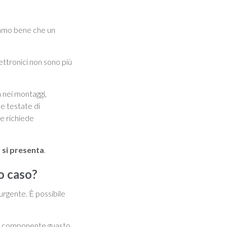
piamo bene che un
lettronici non sono più
a nei montaggi,
le testate di
te richiede
o si presenta
.
o caso?
urgente. È possibile
 il componente guasto