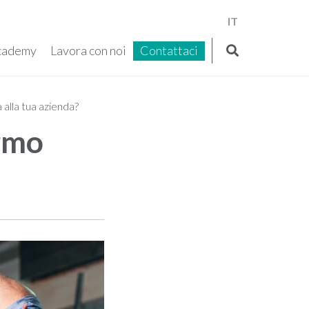
IT
cademy
Lavora con noi
Contattaci
alla tua azienda?
rmo