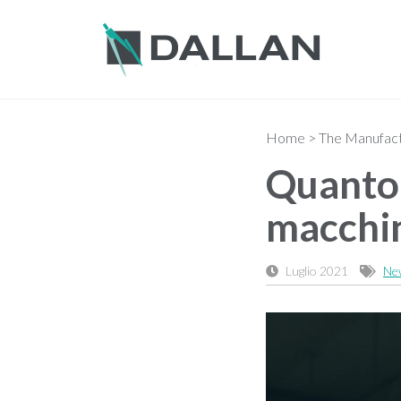
Home
>
The Manufactu
Quanto 
macchin
Luglio 2021
Ne