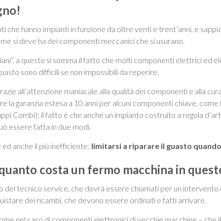
gno!
enti che hanno impianti in funzione da oltre venti e trent’anni, e sap
ome si deve ha dei componenti meccanici che si usurano.
nziani”, a questo si somma il fatto che molti componenti elettrici ed e
 guasto sono difficili se non impossibili da reperire.
razie all’attenzione maniacale alla qualità dei componenti e alla cur
ire la garanzia estesa a 10 anni per alcuni componenti chiave, come 
ruppi Combi); il fatto è che anche un impianto costruito a regola d’ar
può essere fatta in due modi.
 ed anche il più inefficiente:
limitarsi a riparare il guasto quand
uanto costa un fermo macchina in quest
o del tecnico service, che dovrà essere chiamati per un intervento 
istare dei ricambi, che devono essere ordinati e fatti arrivare.
come nel caso di componenti elettronici di vecchie macchine – che