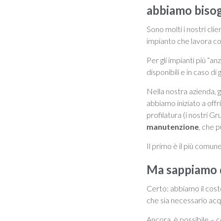
abbiamo biso
Sono molti i nostri cli
impianto che lavora c
Per gli impianti più “a
disponibili e in caso di
Nella nostra azienda, g
abbiamo iniziato a offr
profilatura (i nostri G
manutenzione
, che 
Il primo è il più comune
Ma sappiamo q
Certo: abbiamo il cost
che sia necessario acqu
Ancora, è possibile – 