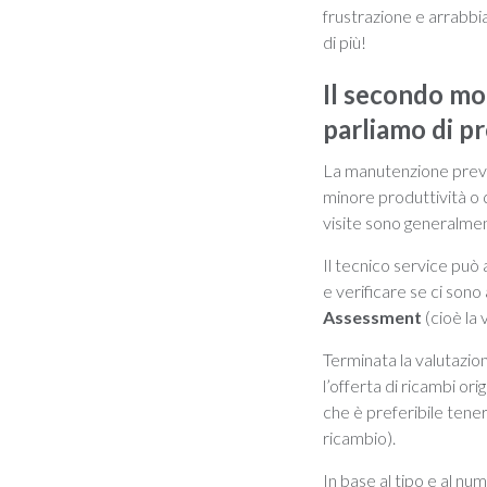
frustrazione e arrabbi
di più!
Il secondo mo
parliamo di
pr
La manutenzione preven
minore produttività o q
visite sono generalmen
Il tecnico service può 
e verificare se ci son
Assessment
(cioè la 
Terminata la valutazion
l’offerta di ricambi orig
che è preferibile tene
ricambio).
In base al tipo e al nu