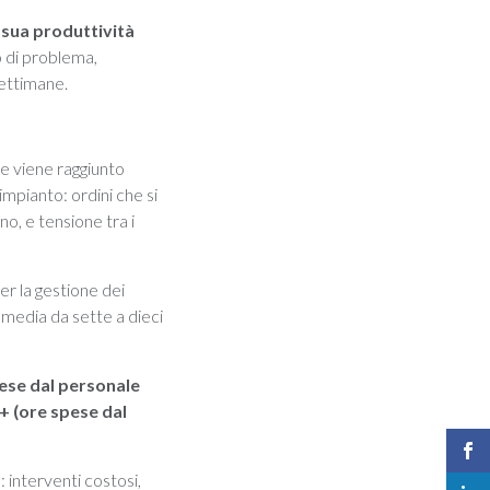
a sua produttività
po di problema,
 settimane.
le viene raggiunto
impianto: ordini che si
o, e tensione tra i
r la gestione dei
n media da sette a dieci
pese dal personale
 + (ore spese dal
: interventi costosi,