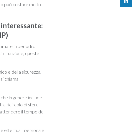
amo può costare molto
 interessante:
MP)
mmate in periodi di
i in funzione, queste
ico e della sicurezza,
 si chiama
o che in genere include
i a ricircolo di sfere,
 attendere il tempo del
he effettua il personale