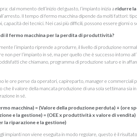
pra: dal momento dell’inizio del guasto, l’impianto inizia a
ridurre l
a, all’arresto. Il tempo di fermo macchina dipende da molti fattori: ti
i, capacità dei tecnici. Nei casi più difficili, possono essere giorni o
di il fermo macchina per la perdita di produttività?
mente l’impianto riprende a produrre, il livello di produzione norma
 non per l’impianto in sé, ma per quello che è successo intorno all’
soddisfatti che chiamano, programma di produzione saturo e in affann
o le ore perse da operatori, capireparto, manager e commerciali pe
ato che il valore della mancata produzione di una sola settimana sia i
arazione in sé.
ermo macchina) = (Valore della produzione perduta) + (ore s
zione e la gestione)
= (OEE x produttività x valore di vendita)
r la riparazione e la gestione)
i impianti non viene eseguita in modo regolare, questo è il risultato