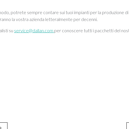
do, potrete sempre contare sui tuoi impianti per la produzione di pr
eranno la vostra azienda letteralmente per decenni.
listi su
service@dallan.com
per conoscere tutti i pacchetti del nos
o