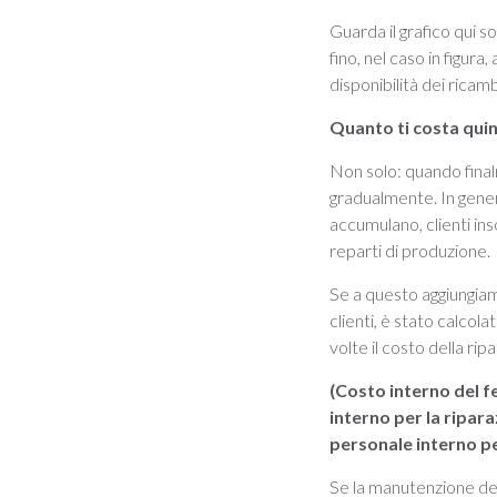
Guarda il grafico qui so
fino, nel caso in figur
disponibilità dei ricamb
Quanto ti costa quin
Non solo: quando final
gradualmente. In genere
accumulano, clienti in
reparti di produzione.
Se a questo aggiungiam
clienti, è stato calcol
volte il costo della rip
(Costo interno del f
interno per la ripara
personale interno pe
Se la manutenzione degl