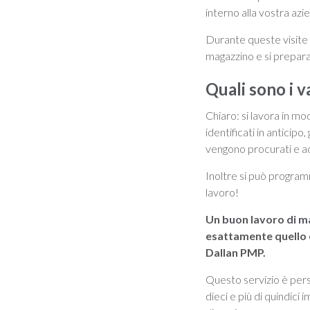
interno alla vostra azie
Durante queste visite o
magazzino e si prepara
Quali sono i 
Chiaro: si lavora in m
identificati in anticipo
vengono procurati e ada
Inoltre si può program
lavoro!
Un buon lavoro di m
esattamente quello 
Dallan PMP.
Questo servizio è perso
dieci e più di quindic