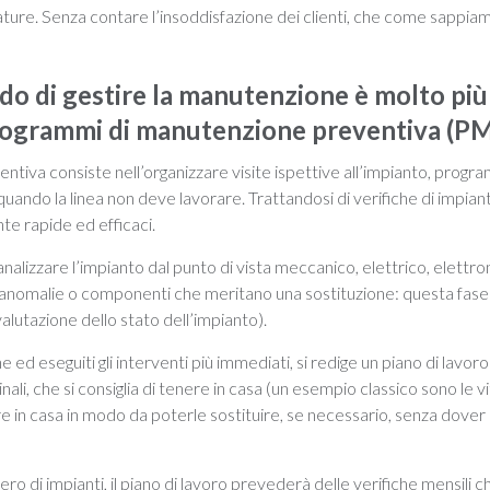
ature. Senza contare l’insoddisfazione dei clienti, che come sappi
do di gestire la manutenzione è molto più
ogrammi di manutenzione preventiva (P
tiva consiste nell’organizzare visite ispettive all’impianto, progra
uando la linea non deve lavorare. Trattandosi di verifiche di impiant
te rapide ed efficaci.
analizzare l’impianto dal punto di vista meccanico, elettrico, elettron
o anomalie o componenti che meritano una sostituzione: questa fase
valutazione dello stato dell’impianto).
e ed eseguiti gli interventi più immediati, si redige un piano di lavor
inali, che si consiglia di tenere in casa (un esempio classico sono le vit
re in casa in modo da poterle sostituire, se necessario, senza dover
mero di impianti, il piano di lavoro prevederà delle verifiche mensili c