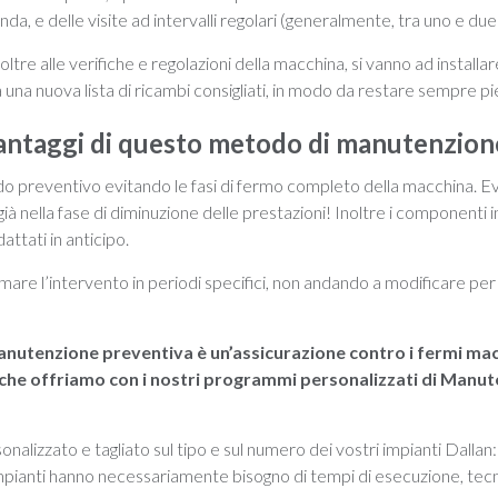
nda, e delle visite ad intervalli regolari (generalmente, tra uno e due 
ltre alle verifiche e regolazioni della macchina, si vanno ad installar
 una nuova lista di ricambi consigliati, in modo da restare sempre p
vantaggi di questo metodo di manutenzion
odo preventivo evitando le fasi di fermo completo della macchina. Ev
, già nella fase di diminuzione delle prestazioni! Inoltre i componenti
ttati in anticipo.
mare l’intervento in periodi specifici, non andando a modificare per 
anutenzione preventiva è un’assicurazione contro i fermi mac
che offriamo con i nostri programmi personalizzati di Manu
nalizzato e tagliato sul tipo e sul numero dei vostri impianti Dallan
i impianti hanno necessariamente bisogno di tempi di esecuzione, te