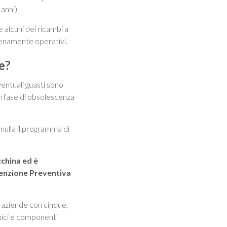
anni).
e alcuni dei ricambi a
ienamente operativi.
e?
entuali guasti sono
 in fase di obsolescenza
nulla il programma di
china ed è
tenzione Preventiva
: aziende con cinque,
cnici e componenti