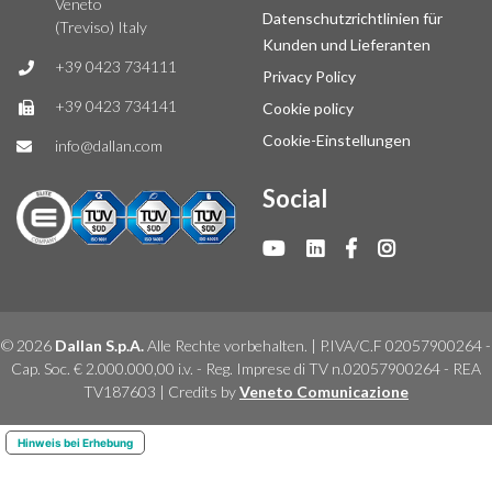
Veneto
Datenschutzrichtlinien für
(Treviso) Italy
Kunden und Lieferanten
+39 0423 734111
Privacy Policy
+39 0423 734141
Cookie policy
Cookie-Einstellungen
info@dallan.com
Social
© 2026
Dallan S.p.A.
Alle Rechte vorbehalten. | P.IVA/C.F 02057900264 -
Cap. Soc. € 2.000.000,00 i.v. - Reg. Imprese di TV n.02057900264 - REA
TV187603 | Credits by
Veneto Comunicazione
Hinweis bei Erhebung