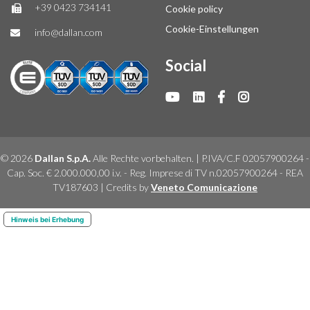
+39 0423 734141
Cookie policy
Cookie-Einstellungen
info@dallan.com
Social
© 2026
Dallan S.p.A.
Alle Rechte vorbehalten. | P.IVA/C.F 02057900264 -
Cap. Soc. € 2.000.000,00 i.v. - Reg. Imprese di TV n.02057900264 - REA
TV187603 | Credits by
Veneto Comunicazione
Hinweis bei Erhebung