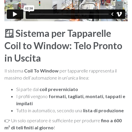
🪟 Sistema per Tapparelle
Coil to Window: Telo Pronto
in Uscita
Il sistema
Coil To Window
per tapparelle rappresenta il
massimo dell’automazione in un’unica linea:
Si parte dal
coil preverniciato
I profili vengono
formati, tagliati, montati, tappati e
impilati
Tutto in automatico, secondo una
lista di produzione
👉 Un solo operatore è sufficiente per produrre
fino a 600
m² di teli finiti al giorno
!