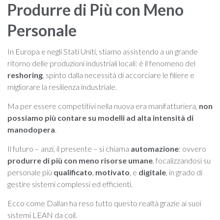
Produrre di Più con Meno
Personale
In Europa e negli Stati Uniti, stiamo assistendo a un grande
ritorno delle produzioni industriali locali: è il fenomeno del
reshoring
, spinto dalla necessità di accorciare le filiere e
migliorare la resilienza industriale.
Ma per essere competitivi nella nuova era manifatturiera,
non
possiamo più contare su modelli ad alta intensità di
manodopera
.
Il futuro – anzi, il presente – si chiama
automazione
: ovvero
produrre di più con meno risorse umane
, focalizzandosi su
personale più
qualificato
,
motivato
, e
digitale
, in grado di
gestire sistemi complessi ed efficienti.
Ecco come Dallan ha reso tutto questo realtà grazie ai suoi
sistemi LEAN da coil.