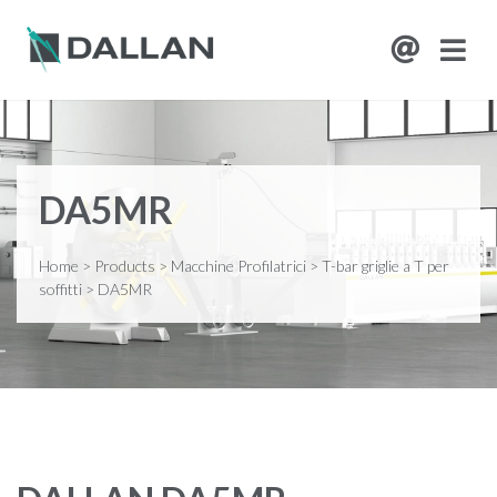
DA5MR
Home
>
Products
>
Macchine Profilatrici
>
T-bar griglie a T per
soffitti
>
DA5MR