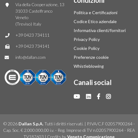
condizioni
Via della Cooperazione, 13
31033 Castelfranco
Politica e Certificazioni
Veneto
Codice Etico aziendale
(Treviso) Italy
Informativa clienti/fornitori
+39 0423 734111
Privacy Policy
+39 0423 734141
Cookie Policy
info@dallan.com
Preferenze cookie
Whistleblowing
Canali social
© 2026
Dallan S.p.A.
Tutti i diritti riservati. | P.IVA/C.F 02057900264 -
Cap. Soc. € 2.000.000,00 i.v. - Reg. Imprese di TV n.02057900264 - REA
TV187603 | Credits by
Veneto Comunicazione