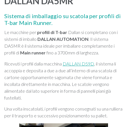
DALLAN DA5MR
Sistema di imballaggio su scatola per profili di
T-bar Main Runner.
Le macchine per
profili di T-bar
Dallan si completano con i
sistemi di imballo
DALLAN AUTOMATION
. Il sistema
DA5MR è il sistema ideale per imballare completamente i
profili di
Main runner
fino a 3700mm di larghezza.
Ricevuti i profili dalla macchina
DALLAN D59D
, il sistema li
accoppia e deposita a due a due all’interno di una scatola di
cartone opportunamente sagomata che viene formata e
incollata direttamente in macchina. Le scatole vengono
alimentate dal lato superiore in forma di pannelli piani già
fustellati.
Una volta inscatolati, i profili vengono consegnati su una rulliera
per il trasporto e successivo posizionamento su pallet.