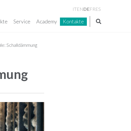
DE
IT
EN
FR
ES
kte
Service
Academy
Kontakte
ile: Schalldämmung
mmung