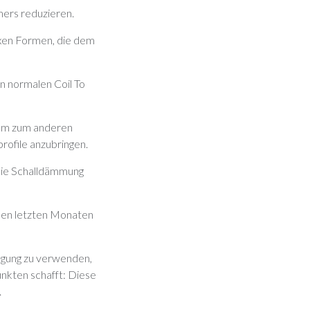
mers reduzieren.
xen Formen, die dem
en normalen Coil To
aum zum anderen
rofile anzubringen.
die Schalldämmung
 den letzten Monaten
rägung zu verwenden,
nkten schafft: Diese
.