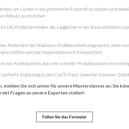
rden, um Löcher in das perforierte Eckprofil zu stanzen und dabe
pro Minute zu erreichen
ke UA-Profile herstellen, die Langlöcher in der Basis erfordern (zu
as Material in die Präzisions-Profiliereinheit eingespeist, dann vo
 geschnitten und zum Kippentladetisch transportiert.
uch das Kombisystem, das sehr schnelle Produktionswechsel ermögl
e perfekte Ergänzung zu den Coil To Pack-Linien für Schienen, Stän
 melden Sie sich unten für unsere Masterclasses an: Sie könn
rekt Fragen an unsere Experten stellen!
Füllen Sie das Formular