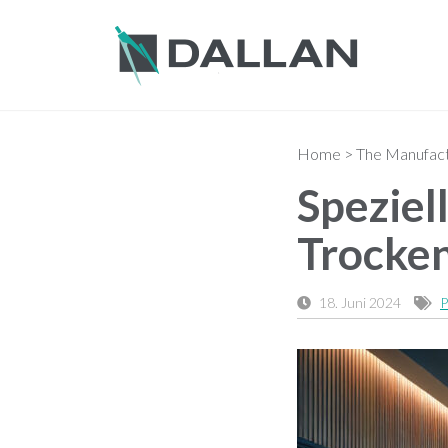
Home
>
The Manufactu
Speziel
Trocke
18. Juni 2024
P