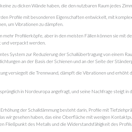
ir keine zu dicken Wände haben, die den nutzbaren Raum jedes Zim
den Profile mit besonderen Eigenschaften entwickelt, mit komple
eihen, um Vibrationen zu dämpfen.
n mehr Profilierköpfe, aber in den meisten Fällen können sie mit d
t und verpackt werden.
antes System zur Reduzierung der Schallübertragung von einem R
ichtungen an der Basis der Schienen und an der Seite der Ständerp
ng versiegelt die Trennwand, dämpft die Vibrationen und erhöht 
sprünglich in Nordeuropa angefragt, und seine Nachfrage steigt in
 Erhöhung der Schalldämmung besteht darin, Profile mit Tiefziehp
as wir gesehen haben, das eine Oberfläche mit wenigen Kontaktpu
n Fließpunkt des Metalls und die Widerstandsfähigkeit des Profils