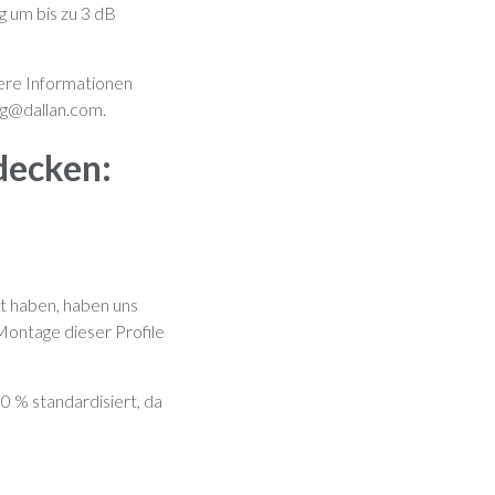
 um bis zu 3 dB
tere Informationen
g@dallan.com
.
decken:
lt haben, haben uns
Montage dieser Profile
0 % standardisiert, da