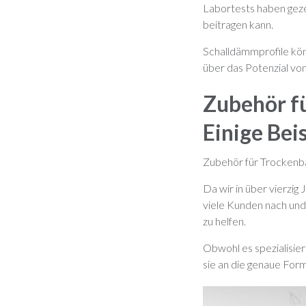
Labortests haben geze
beitragen kann.
Schalldämmprofile kön
über das Potenzial vo
Zubehör f
Einige Bei
Zubehör für Trockenbau
Da wir in über vierzig
viele Kunden nach und
zu helfen.
Obwohl es spezialisier
sie an die genaue Fo