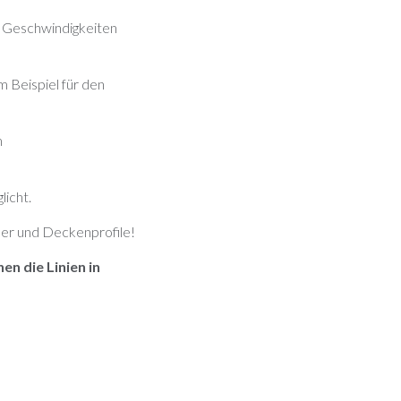
i Geschwindigkeiten
m Beispiel für den
m
icht.
der und Deckenprofile!
en die Linien in