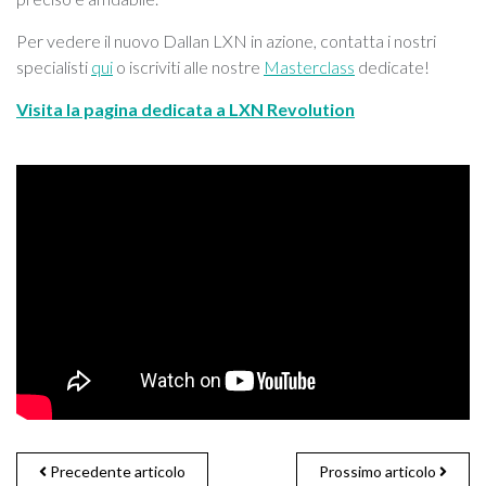
Per vedere il nuovo Dallan LXN in azione, contatta i nostri
specialisti
qui
o iscriviti alle nostre
Masterclass
dedicate!
Visita la pagina dedicata a LXN Revolution
Precedente articolo
Prossimo articolo