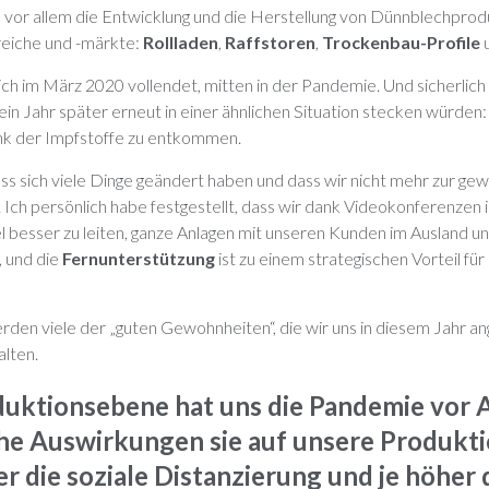
n vor allem die Entwicklung und die Herstellung von Dünnblechprod
iche und -märkte:
Rollladen
,
Raffstoren
,
Trockenbau-Profile
ch im März 2020 vollendet, mitten in der Pandemie. Und sicherlich 
 ein Jahr später erneut in einer ähnlichen Situation stecken würden:
nk der Impfstoffe zu entkommen.
 dass sich viele Dinge geändert haben und dass wir nicht mehr zur g
ch persönlich habe festgestellt, dass wir dank Videokonferenzen in
l besser zu leiten, ganze Anlagen mit unseren Kunden im Ausland u
, und die
Fernunterstützung
ist zu einem strategischen Vorteil fü
erden viele der „guten Gewohnheiten“, die wir uns in diesem Jahr a
alten.
duktionsebene hat uns die Pandemie vor
che Auswirkungen sie auf unsere Produkt
r die soziale Distanzierung und je höher 