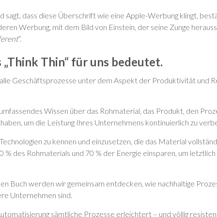
 sagt, dass diese Überschrift wie eine Apple-Werbung klingt, bestät
ren Werbung, mit dem Bild von Einstein, der seine Zunge herauss
ferent
“.
s „Think Thin“ für uns bedeutet.
 alle Geschäftsprozesse unter dem Aspekt der Produktivität und Re
 umfassendes Wissen über das Rohmaterial, das Produkt, den Proz
haben, um die Leistung Ihres Unternehmens kontinuierlich zu verb
 Technologien zu kennen und einzusetzen, die das Material vollstän
20 % des Rohmaterials und 70 % der Energie einsparen, um letztlic
en Buch werden wir gemeinsam entdecken, wie nachhaltige Prozes
sere Unternehmen sind.
utomatisierung sämtliche Prozesse erleichtert – und völlig resist