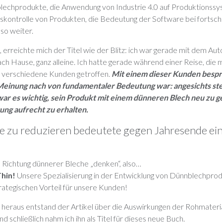
echprodukte, die Anwendung von Industrie 4.0 auf Produktionssy
skontrolle von Produkten, die Bedeutung der Software bei fortschr
so weiter.
 erreichte mich der Titel wie der Blitz: ich war gerade mit dem A
ch Hause, ganz alleine. Ich hatte gerade während einer Reise, die
, verschiedene Kunden getroffen.
Mit einem dieser Kunden bespr
Meinung nach von fundamentaler Bedeutung war: angesichts st
ar es wichtig, sein Produkt mit einem dünneren Blech neu zu ge
tung aufrecht zu erhalten.
ke zu reduzieren bedeutete gegen Jahresende ein
e Richtung dünnerer Bleche „denken“, also…
Thin!
Unsere Spezialisierung in der Entwicklung von Dünnblechprod
rategischen Vorteil für unsere Kunden!
 heraus entstand der Artikel über die Auswirkungen der Rohmateri
d schließlich nahm ich ihn als Titel für dieses neue Buch.