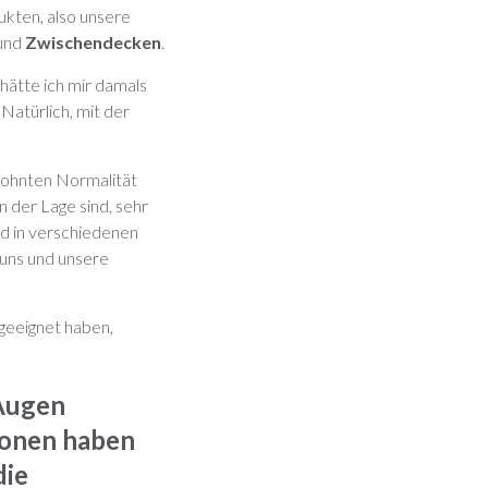
ukten, also unsere
und
Zwischendecken
.
hätte ich mir damals
 Natürlich, mit der
ewohnten Normalität
 der Lage sind, sehr
nd in verschiedenen
r uns und unsere
ngeeignet haben,
 Augen
ionen haben
die