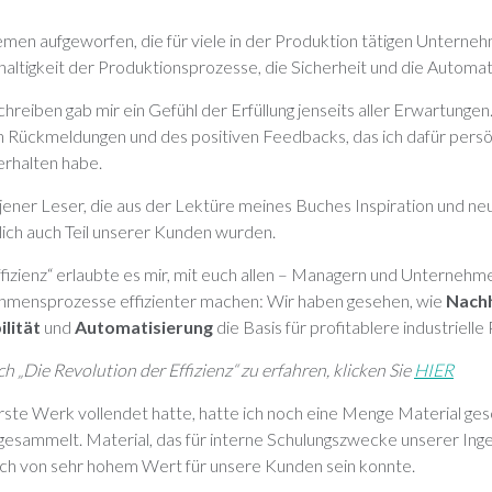
men aufgeworfen, die für viele in der Produktion tätigen Unterneh
altigkeit der Produktionsprozesse, die Sicherheit und die Automat
hreiben gab mir ein Gefühl der Erfüllung jenseits aller Erwartunge
 Rückmeldungen und des positiven Feedbacks, das ich dafür persö
rhalten habe.
jener Leser, die aus der Lektüre meines Buches Inspiration und n
lich auch Teil unserer Kunden wurden.
ffizienz“ erlaubte es mir, mit euch allen – Managern und Unternehm
nehmensprozesse effizienter machen: Wir haben gesehen, wie
Nachh
ilität
und
Automatisierung
die Basis für profitablere industrielle
„Die Revolution der Effizienz“ zu erfahren, klicken Sie
HIER
ste Werk vollendet hatte, hatte ich noch eine Menge Material ges
esammelt. Material, das für interne Schulungszwecke unserer In
uch von sehr hohem Wert für unsere Kunden sein konnte.