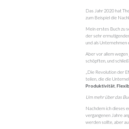
Das Jahr 2020 hat The
zum Beispiel die Nachh
Mein erstes Buch zu sc
der sehr ermutigenden
und als Unternehmen e
Aber vor allem wegen 
schöpften, und schließ
„Die Revolution der E
teilen, die die Unter
Produktivität
,
Flexib
Um mehr über das Buch 
Nachdem ich dieses er
vergangenen Jahre ang
werden sollte, aber a