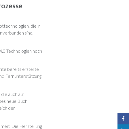
rozesse
ttechnologien, die in
er verbunden sind,
4.0 Technologien noch
te bereits erstellte
und Fernunterstützung
 die auch auf
ses neue Buch
eich der
idmen: Die Herstellung