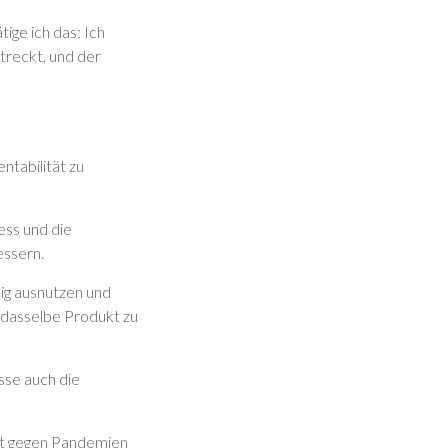
ige ich das: Ich
treckt, und der
ntabilität zu
ess und die
essern.
dig ausnutzen und
h dasselbe Produkt zu
se auch die
ent gegen Pandemien