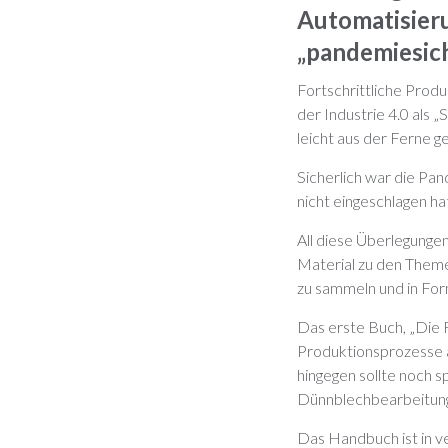
Automatisieru
„pandemiesic
Fortschrittliche Prod
der Industrie 4.0 als 
leicht aus der Ferne 
Sicherlich war die Pa
nicht eingeschlagen ha
All diese Überlegunge
Material zu den Theme
zu sammeln und in For
Das erste Buch, „Die R
Produktionsprozesse 
hingegen sollte noch s
Dünnblechbearbeitung
Das Handbuch ist in v