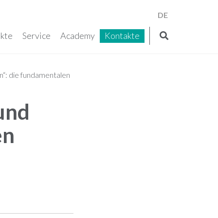
DE
kte
Service
Academy
Kontakte
in“: die fundamentalen
 und
en