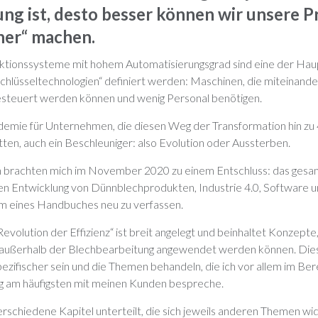
ng ist, desto besser können wir unsere P
her“ machen.
uktionssysteme mit hohem Automatisierungsgrad sind eine der Haup
„Schlüsseltechnologien“ definiert werden: Maschinen, die miteinand
gesteuert werden können und wenig Personal benötigen.
ndemie für Unternehmen, die diesen Weg der Transformation hin zu 
tten, auch ein Beschleuniger: also Evolution oder Aussterben.
n brachten mich im November 2020 zu einem Entschluss: das gesam
n Entwicklung von Dünnblechprodukten, Industrie 4.0, Software 
m eines Handbuches neu zu verfassen.
evolution der Effizienz“ ist breit angelegt und beinhaltet Konzepte,
außerhalb der Blechbearbeitung angewendet werden können. Die
pezifischer sein und die Themen behandeln, die ich vor allem im Ber
 am häufigsten mit meinen Kunden bespreche.
erschiedene Kapitel unterteilt, die sich jeweils anderen Themen w