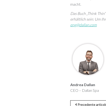
macht.
Das Buch „Think Thin“
erhältlich sein: Um Ih
eng@dallan.com
Andrea Dallan
CEO – Dallan Spa
Precedente articol