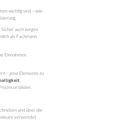
men wichtig sind – wie
isierung.
n. Sicher auch wegen
nlich als Fachmann
eue Einnahmen
ern – jene Elemente zu
altigkeit
,
 Prozesse bilden.
chrieben und über die
genieure verwendet