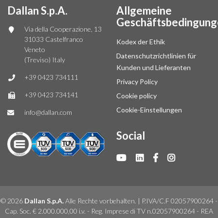
Dallan S.p.A.
Allgemeine
Geschäftsbedingung
Via della Cooperazione, 13
31033 Castelfranco
Kodex der Ethik
Veneto
Datenschutzrichtlinien für
(Treviso) Italy
Kunden und Lieferanten
+39 0423 734111
Privacy Policy
+39 0423 734141
Cookie policy
Cookie-Einstellungen
info@dallan.com
Social
© 2026
Dallan S.p.A.
Alle Rechte vorbehalten. | P.IVA/C.F 02057900264 -
Cap. Soc. € 2.000.000,00 i.v. - Reg. Imprese di TV n.02057900264 - REA