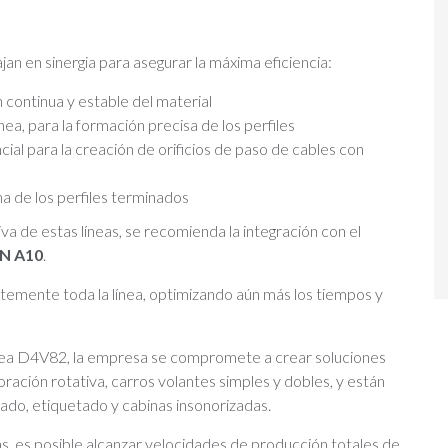
an en sinergia para asegurar la máxima eficiencia:
 continua y estable del material
línea, para la formación precisa de los perfiles
ial para la creación de orificios de paso de cables con
a de los perfiles terminados
 de estas líneas, se recomienda la integración con el
N A10
.
temente toda la línea, optimizando aún más los tiempos y
ínea D4V82, la empresa se compromete a crear soluciones
ración rotativa, carros volantes simples y dobles, y están
o, etiquetado y cabinas insonorizadas.
eas, es posible alcanzar velocidades de producción totales de