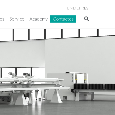
ES
IT
EN
DE
FR
os
Service
Academy
Contactos