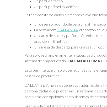
Un perfil de techo
Un perfil perimetral adicional
La línea consta de varios elementos clave que trabaj
Un desenrollador doble para una alimentación
La perfiladora
DALLAN T4
, el corazón de la 
Un carro de corte y perforación volante, esenc
precisión milimétrica
Una mesa de descarga para una gestión óptim
Para aprovechar plenamente la capacidad productiva
sistema de empaquetado
DALLAN AUTOMATIO
Esto permite que un solo operador gestione eficien
costos de producción.
DALLAN S.p.A. no se detiene aquí: además de la l
personalizadas que pueden incluir sistemas de perfo
completas con opciones como sistemas de estampad
Gracias a la posibilidad de combinar diferentes lín