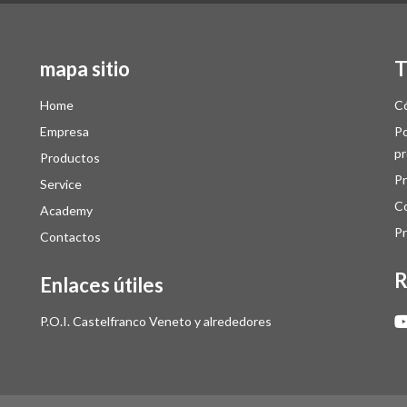
mapa sitio
T
Home
Có
Empresa
Po
p
Productos
Pr
Service
Co
Academy
Pr
Contactos
R
Enlaces útiles
P.O.I. Castelfranco Veneto y alrededores