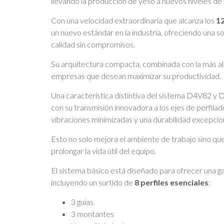
llevando la producción de yeso a nuevos niveles de 
Con una velocidad extraordinaria que alcanza los
1
un nuevo estándar en la industria, ofreciendo una s
calidad sin compromisos.
Su arquitectura compacta, combinada con la más alta 
empresas que desean maximizar su productividad.
Una característica distintiva del sistema D4V82 y D
con su transmisión innovadora a los ejes de perfila
vibraciones minimizadas y una durabilidad excepci
Esto no solo mejora el ambiente de trabajo sino qu
prolongar la vida útil del equipo.
El sistema básico está diseñado para ofrecer una 
incluyendo un surtido de
8 perfiles esenciales
:
3 guías
3 montantes