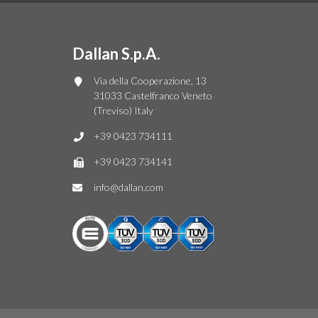
Dallan S.p.A.
Via della Cooperazione, 13
31033 Castelfranco Veneto
(Treviso) Italy
+39 0423 734111
+39 0423 734141
info@dallan.com