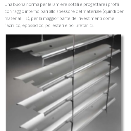
Una buona norma per le lamiere sottili è progettare i profili
con raggio interno pari allo spessore del materiale (quindi per
materiali T1), per la maggior parte dei rivestimenti come
l’acrilico, epossidico, poliesteri e poliuretanici.